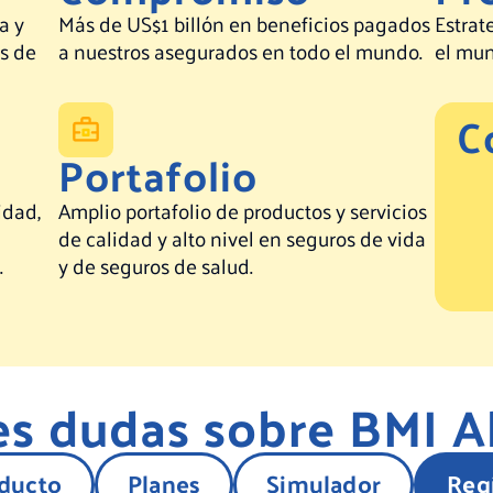
a y
Más de US$1 billón en beneficios pagados
Estrat
s de
a nuestros asegurados en todo el mundo.
el mu
C
Portafolio
idad,
Amplio portafolio de productos y servicios
de calidad y alto nivel en seguros de vida
.
y de seguros de salud.
es dudas sobre BMI A
oducto
Planes
Simulador
Regí