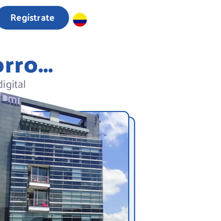
Regístrate
ro...
igital