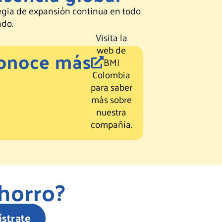
egia de expansión continua en todo
ndo.
Visita la
web de
onoce más
BMI
Colombia
para saber
más sobre
nuestra
compañía.
horro?
strate