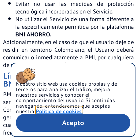
Evitar no usar las medidas de protección
tecnológica incorporadas en el Servicio.
No utilizar el Servicio de una forma diferente a
la específicamente permitida por la plataforma
BMI AHORRO.
Adicionalmente, en el caso de que el usuario deje de
residir en territorio Colombiano, el Usuario deberá
comunicarlo inmediatamente a BMI, por cualquiera
de sus canales de atención.
Límites de la responsabilidad de
BMI.
Nuestro sitio web usa cookies propias y de
terceros para analizar el tráfico, mejorar
BMI es ajeno a las adquisiciones de productos o
nuestros servicios y conocer el
comportamiento del usuario. Si continúas
servicios que se ejecuten entre el Usuario y cada
navegando, entenderemos que aceptas
Comercio Aliado, salvo la gestión de los aportes que
nuestra
Política de cookies.
genere cada compra a su valor acumulado. Por lo
Acepto
cual no tendrá responsabilidad de ninguna índole,
frente a eventos de incumplimiento o fallas calidad